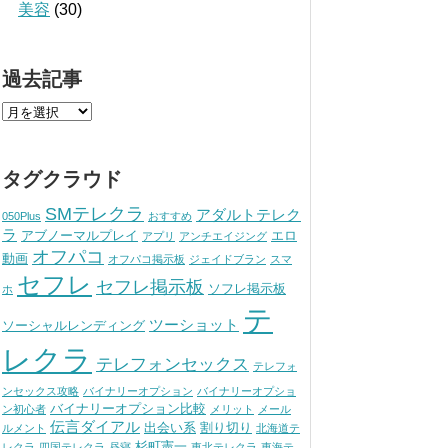
美容
(30)
過去記事
タグクラウド
SMテレクラ
アダルトテレク
050Plus
おすすめ
ラ
アブノーマルプレイ
エロ
アプリ
アンチエイジング
オフパコ
動画
オフパコ掲示板
ジェイドブラン
スマ
セフレ
セフレ掲示板
ソフレ掲示板
ホ
テ
ツーショット
ソーシャルレンディング
レクラ
テレフォンセックス
テレフォ
ンセックス攻略
バイナリーオプション
バイナリーオプショ
バイナリーオプション比較
ン初心者
メリット
メール
伝言ダイアル
出会い系
割り切り
ルメント
北海道テ
杉町憲一
レクラ
四国テレクラ
昼寝
東北テレクラ
東海テ