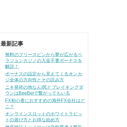
最新記事
無料のフリースピンから夢が広がるベ
ラジョンカジノの入金不要ボーナスを
解説！
ボーナスの設定から見えてくるオンカ
ジ全体の方向性とその読み方
ニキ発祥の地なんj民とブレイキングダ
ウンはBeeBetで繋がってもいる
FX初心者におすすめの海外FX会社はど
こ？
オンラインスロットのホワイトラビッ
トの遊び方とお得な始め方