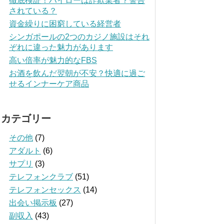
徹底検証！ハイローは詐欺業者？警告
されている？
資金繰りに困窮している経営者
シンガポールの2つのカジノ施設はそれ
ぞれに違った魅力があります
高い倍率が魅力的なFBS
お酒を飲んだ翌朝が不安？快適に過ご
せるインナーケア商品
カテゴリー
その他
(7)
アダルト
(6)
サプリ
(3)
テレフォンクラブ
(51)
テレフォンセックス
(14)
出会い掲示板
(27)
副収入
(43)