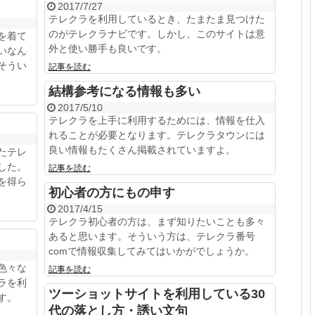
2017/7/27
テレクラを利用しているとき、たまたま見つけた
のがテレクラナビです。しかし、このサイトは意
を着て
外と使い勝手も良いです。
いなん
そうい
記事を読む
結構参考になる情報も多い
2017/5/10
テレクラを上手に利用するためには、情報を仕入
れることが必要となります。テレクラタウンには
良い情報もたくさん掲載されていますよ。
たテレ
した。
記事を読む
を得ら
初心者の方にもの申す
2017/4/15
テレクラ初心者の方は、まず知りたいことも多々
あると思います。そういう方は、テレクラ番号
comで情報収集してみてはいかがでしょうか。
色々な
記事を読む
ラを利
ツーショットサイトを利用している30
す。
代の落とし方・誘い文句