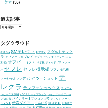
美容
(30)
過去記事
タグクラウド
SMテレクラ
アダルトテレク
050Plus
おすすめ
ラ
アブノーマルプレイ
エロ
アプリ
アンチエイジング
オフパコ
動画
オフパコ掲示板
ジェイドブラン
スマ
セフレ
セフレ掲示板
ソフレ掲示板
ホ
テ
ツーショット
ソーシャルレンディング
レクラ
テレフォンセックス
テレフォ
ンセックス攻略
バイナリーオプション
バイナリーオプショ
バイナリーオプション比較
ン初心者
メリット
メール
伝言ダイアル
出会い系
割り切り
ルメント
北海道テ
杉町憲一
レクラ
四国テレクラ
昼寝
東北テレクラ
東海テ