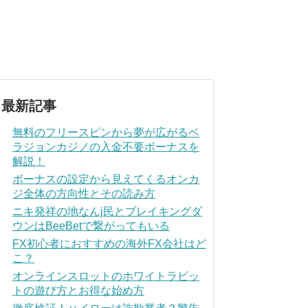
最新記事
無料のフリースピンから夢が広がるベ
ラジョンカジノの入金不要ボーナスを
解説！
ボーナスの設定から見えてくるオンカ
ジ全体の方向性とその読み方
ニキ発祥の地なんj民とブレイキングダ
ウンはBeeBetで繋がってもいる
FX初心者におすすめの海外FX会社はど
こ？
オンラインスロットのホワイトラビッ
トの遊び方とお得な始め方