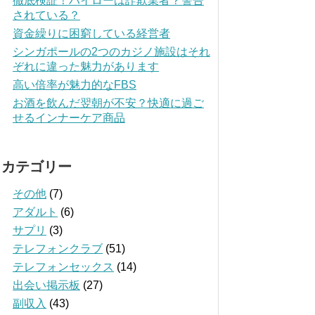
徹底検証！ハイローは詐欺業者？警告
されている？
資金繰りに困窮している経営者
シンガポールの2つのカジノ施設はそれ
ぞれに違った魅力があります
高い倍率が魅力的なFBS
お酒を飲んだ翌朝が不安？快適に過ご
せるインナーケア商品
カテゴリー
その他
(7)
アダルト
(6)
サプリ
(3)
テレフォンクラブ
(51)
テレフォンセックス
(14)
出会い掲示板
(27)
副収入
(43)